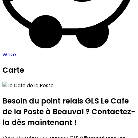
Waze
Carte
Leaflet
|
©
OpenStreetMap
contributors
Le Cafe de la Poste
+
−
Besoin du point relais GLS
Le Cafe
de la Poste
à Beauval ? Contactez-
la dès maintenant !
Vous cherchez une agence GLS à
Beauval
pour vos