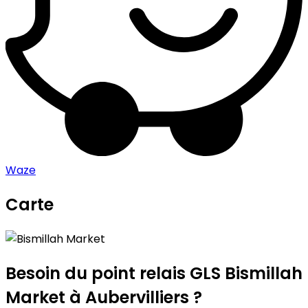
Waze
Carte
Leaflet
|
©
OpenStreetMap
contributors
Bismillah Market
+
−
Besoin du point relais GLS
Bismillah
Market
à Aubervilliers ?