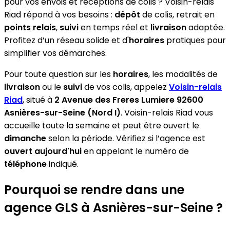
pour vos envois et réceptions de colis ? Voisin-relais
Riad répond à vos besoins :
dépôt
de colis, retrait en
points relais
,
suivi
en temps réel et
livraison
adaptée.
Profitez d’un réseau solide et d'
horaires
pratiques pour
simplifier vos démarches.
Pour toute question sur les
horaires
, les modalités de
livraison
ou le
suivi
de vos colis, appelez
Voisin-relais
Riad
, situé à
2 Avenue des Freres Lumiere 92600
Asnières-sur-Seine (Nord I)
. Voisin-relais Riad vous
accueille toute la semaine et peut être ouvert le
dimanche
selon la période. Vérifiez si l’agence est
ouvert aujourd'hui
en appelant le numéro de
téléphone
indiqué.
Pourquoi se rendre dans une
agence GLS à Asnières-sur-Seine ?