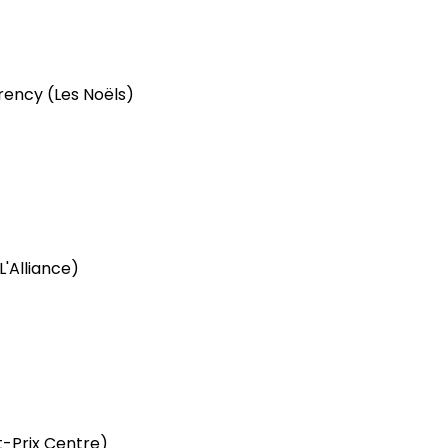
orency
(Les Noëls)
L'Alliance)
t-Prix Centre)