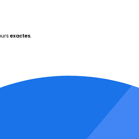
ours
exactes
.