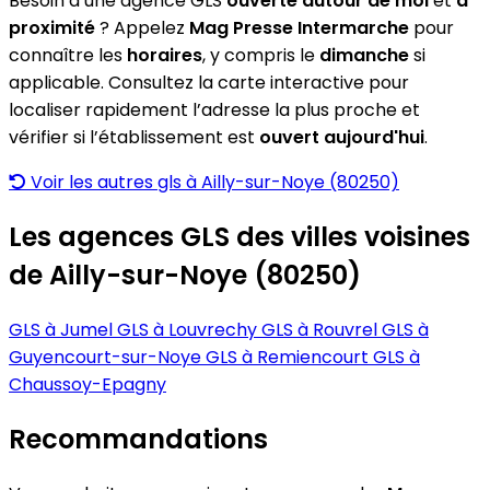
Besoin d’une agence GLS
ouverte autour de moi
et
à
proximité
? Appelez
Mag Presse Intermarche
pour
connaître les
horaires
, y compris le
dimanche
si
applicable. Consultez la carte interactive pour
localiser rapidement l’adresse la plus proche et
vérifier si l’établissement est
ouvert aujourd'hui
.
Voir les autres gls à Ailly-sur-Noye (80250)
Les agences GLS des villes voisines
de Ailly-sur-Noye (80250)
GLS à Jumel
GLS à Louvrechy
GLS à Rouvrel
GLS à
Guyencourt-sur-Noye
GLS à Remiencourt
GLS à
Chaussoy-Epagny
Recommandations