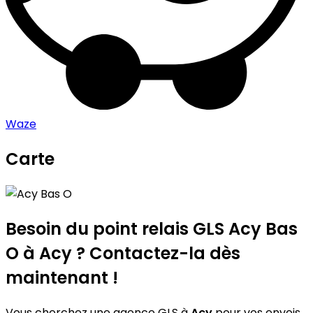
Waze
Carte
Leaflet
|
©
OpenStreetMap
contributors
Acy Bas O
+
−
Besoin du point relais GLS
Acy Bas
O
à Acy ? Contactez-la dès
maintenant !
Vous cherchez une agence GLS à
Acy
pour vos envois